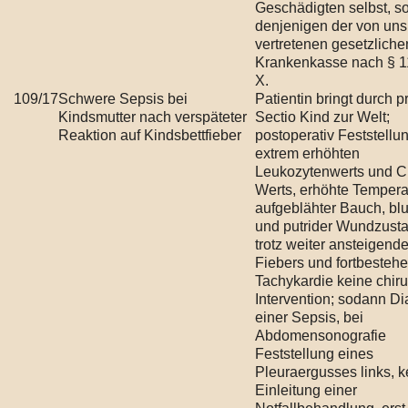
Geschädigten selbst, s
denjenigen der von uns
vertretenen gesetzliche
Krankenkasse nach § 
X.
109/17
Schwere Sepsis bei
Patientin bringt durch p
Kindsmutter nach verspäteter
Sectio Kind zur Welt;
Reaktion auf Kindsbettfieber
postoperativ Feststellu
extrem erhöhten
Leukozytenwerts und 
Werts, erhöhte Tempera
aufgeblähter Bauch, blu
und putrider Wundzust
trotz weiter ansteigend
Fiebers und fortbesteh
Tachykardie keine chir
Intervention; sodann D
einer Sepsis, bei
Abdomensonografie
Feststellung eines
Pleuraergusses links, k
Einleitung einer