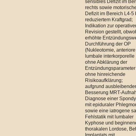
sensibles Defizit im Be
rechts sowie motorisch
Defizit im Bereich L4-5 
reduziertem Kraftgrad;
Indikation zur operative
Revision gestellt, obwoh
erhöhte Entzündungswe
Durchführung der OP
(Nukleotomie, anteriore
lumbale interkorporelle
ohne Abklärung der
Entzündungsparameter
ohne hinreichende
Risikoaufklärung;
aufgrund ausbleibende
Besserung MRT-Aufna
Diagnose einer Spondyl
mit epiduraler Phlegmo
sowie eine iatrogene sa
Fehlstatik mit lumbaler
Kyphose und beginnen
thorakalen Lordose, Bef
Implantats mit