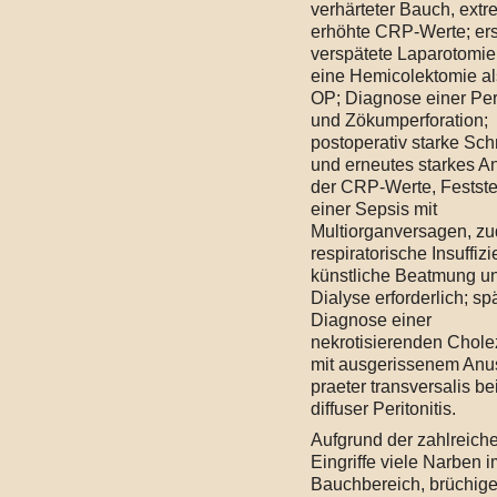
verhärteter Bauch, extr
erhöhte CRP-Werte; ers
verspätete Laparotomie
eine Hemicolektomie al
OP; Diagnose einer Peri
und Zökumperforation;
postoperativ starke Sc
und erneutes starkes A
der CRP-Werte, Festste
einer Sepsis mit
Multiorganversagen, z
respiratorische Insuffizi
künstliche Beatmung u
Dialyse erforderlich; sp
Diagnose einer
nekrotisierenden Cholez
mit ausgerissenem Anu
praeter transversalis be
diffuser Peritonitis.
Aufgrund der zahlreich
Eingriffe viele Narben i
Bauchbereich, brüchig