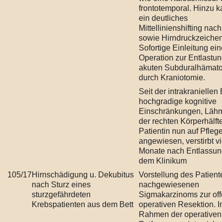
frontotemporal. Hinzu 
ein deutliches
Mittellinienshifting nach
sowie Hirndruckzeichen
Sofortige Einleitung ein
Operation zur Entlastu
akuten Subduralhämat
durch Kraniotomie.
Seit der intrakraniellen
hochgradige kognitive
Einschränkungen, Läh
der rechten Körperhälfte
Patientin nun auf Pfleg
angewiesen, verstirbt vi
Monate nach Entlassun
dem Klinikum
105/17
Hirnschädigung u. Dekubitus
Vorstellung des Patient
nach Sturz eines
nachgewiesenen
sturzgefährdeten
Sigmakarzinoms zur of
Krebspatienten aus dem Bett
operativen Resektion. 
Rahmen der operativen