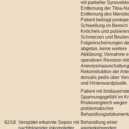
mit partieller Synovekto
Entfernung der Tibia-N
Entfernung des Menisko
Patient beklagt postope
Schwellung im Bereich
Knöchels und pulsiere
Schmerzen und Beulen;
Folgeerscheinungen d
abgetan, keine weitere
Abklärung; Vornahme e
operativen Revision mit
Aneurysmaauschaltung
Rekonstruktion der Arte
dorsalis pedis über Ve
und Hinterwandplastik.
Patient mit fortdauernd
Spannungsgefühl im Kn
Risikovergleich wegen
problematischer
Behandlungsdokumenta
62/18
Verspätet erkannte Sepsis mit
Behandlung einer
nachfolgender inkompletter
wiederkehrenden