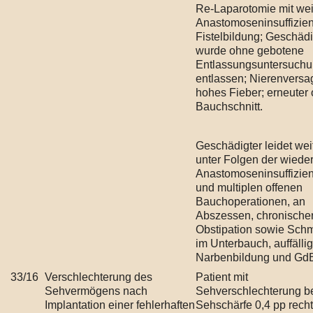
Re-Laparotomie mit wei
Anastomoseninsuffizie
Fistelbildung; Geschädi
wurde ohne gebotene
Entlassungsuntersuch
entlassen; Nierenvers
hohes Fieber; erneuter 
Bauchschnitt.
Geschädigter leidet wei
unter Folgen der wiede
Anastomoseninsuffizie
und multiplen offenen
Bauchoperationen, an
Abszessen, chronische
Obstipation sowie Sch
im Unterbauch, auffälli
Narbenbildung und GdB
33/16
Verschlechterung des
Patient mit
Sehvermögens nach
Sehverschlechterung be
Implantation einer fehlerhaften
Sehschärfe 0,4 pp rech