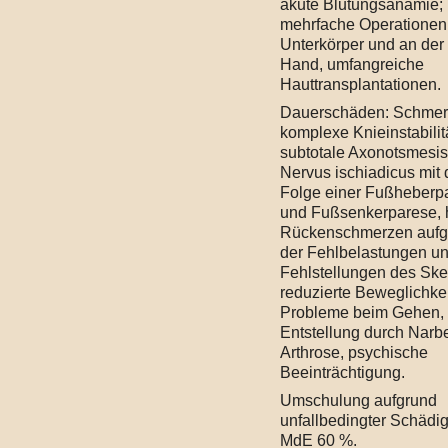
akute Blutungsanämie;
mehrfache Operatione
Unterkörper und an der
Hand, umfangreiche
Hauttransplantationen.
Dauerschäden: Schmer
komplexe Knieinstabilitä
subtotale Axonotsmesi
Nervus ischiadicus mit 
Folge einer Fußheberp
und Fußsenkerparese, 
Rückenschmerzen aufg
der Fehlbelastungen u
Fehlstellungen des Skel
reduzierte Beweglichkei
Probleme beim Gehen,
Entstellung durch Narb
Arthrose, psychische
Beeinträchtigung.
Umschulung aufgrund
unfallbedingter Schädi
MdE 60 %.