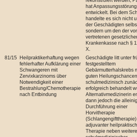
rekonstruiert werden; Pa
hat Anpassungsstörung
entwickelt. Bei dem Sc
handelte es sich nicht 
der Geschädigten selbs
sondern um den der vo
vertretenen gesetzliche
Krankenkasse nach § 
X.
81/15
Heilpraktikerhaftung wegen
Geschädigte litt unter fr
fehlerhafter Aufklärung einer
festgestelltem
Schwangeren mit
Gebärmutterhalskrebs m
Zervixkarzinoms über
guten Heilungschancen
Notwendigkeit einer
schulmedizinisch zunä
Bestrahlung/Chemotherapie
erfolgreich behandelt w
nach Entbindung
Alternativmedizinerin e
dann jedoch die alleini
Durchführung einer
Horvitherapie
(Schlangengifttherapie) 
adjuvanter heilpraktisc
Therapie neben weitere