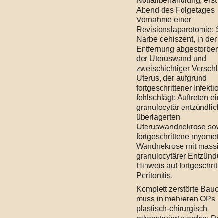
Notfallbehandlung, ers
Abend des Folgetages
Vornahme einer
Revisionslaparotomie; 
Narbe dehiszent, in der
Entfernung abgestorben
der Uteruswand und
zweischichtiger Versch
Uterus, der aufgrund
fortgeschrittener Infekti
fehlschlägt; Auftreten ei
granulocytär entzündlic
überlagerten
Uteruswandnekrose sow
fortgeschrittene myomet
Wandnekrose mit massi
granulocytärer Entzünd
Hinweis auf fortgeschri
Peritonitis.
Komplett zerstörte Bau
muss in mehreren OPs
plastisch-chirurgisch