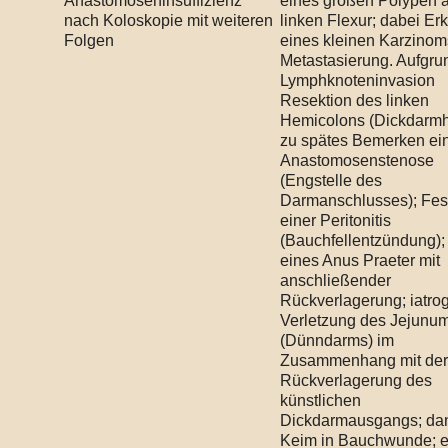
Anastomoseninsuffizienz
eines großen Polypen a
nach Koloskopie mit weiteren
linken Flexur; dabei E
Folgen
eines kleinen Karzino
Metastasierung. Aufgru
Lymphknoteninvasion
Resektion des linken
Hemicolons (Dickdarmhä
zu spätes Bemerken ei
Anastomosenstenose
(Engstelle des
Darmanschlusses); Fest
einer Peritonitis
(Bauchfellentzündung);
eines Anus Praeter mit
anschließender
Rückverlagerung; iatro
Verletzung des Jejunu
(Dünndarms) im
Zusammenhang mit der
Rückverlagerung des
künstlichen
Dickdarmausgangs; da
Keim in Bauchwunde; e