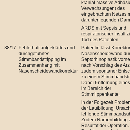
kranial massive Adhäsi
Verwachsungen) des
eingebrachten Netzes 
darunterliegenden Dar
ARDS mit Sepsis und
respiratorischer Insuffiz
Tod des Patienten.
38/17
Fehlerhaft aufgeklärtes und
Patientin lässt Korrektu
durchgeführtes
Nasenscheidewand du
Stimmbandstripping im
Septorhinoplastik vorn
Zusammenhang mit
nach Vorschlag des Arz
Nasenscheidewandkorrektur
zudem spontaner Entsc
zu einem Stimmbandstr
Dabei Entfernung eines
im Bereich der
Stimmlippenkante.
In der Folgezeit Proble
der Lautbildung. Ursach
fehlende Stimmbandsub
Zudem Narbenbildung 
Resultat der Operation.