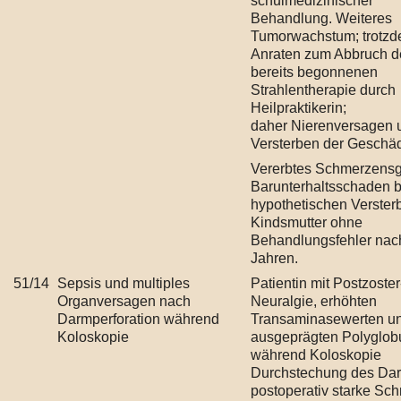
schulmedizinischer
Behandlung. Weiteres
Tumorwachstum; trotz
Anraten zum Abbruch d
bereits begonnenen
Strahlentherapie durch
Heilpraktikerin;
daher Nierenversagen 
Versterben der Geschäd
Vererbtes Schmerzensg
Barunterhaltsschaden 
hypothetischen Verster
Kindsmutter ohne
Behandlungsfehler nac
Jahren.
51/14
Sepsis und multiples
Patientin mit Postzoster
Organversagen nach
Neuralgie, erhöhten
Darmperforation während
Transaminasewerten un
Koloskopie
ausgeprägten Polyglobu
während Koloskopie
Durchstechung des Da
postoperativ starke Sc