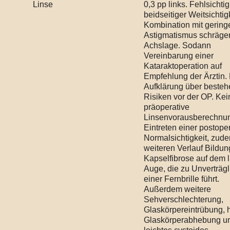
Linse
0,3 pp links. Fehlsichtig
beidseitiger Weitsichtigk
Kombination mit gerin
Astigmatismus schräge
Achslage. Sodann
Vereinbarung einer
Kataraktoperation auf
Empfehlung der Ärztin.
Aufklärung über beste
Risiken vor der OP. Kei
präoperative
Linsenvorausberechnun
Eintreten einer postope
Normalsichtigkeit, zud
weiteren Verlauf Bildun
Kapselfibrose auf dem 
Auge, die zu Unverträgl
einer Fernbrille führt.
Außerdem weitere
Sehverschlechterung,
Glaskörpereintrübung, h
Glaskörperabhebung u