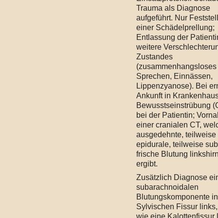
Trauma als Diagnose
aufgeführt. Nur Feststel
einer Schädelprellung;
Entlassung der Patienti
weitere Verschlechteru
Zustandes
(zusammenhangsloses
Sprechen, Einnässen,
Lippenzyanose). Bei er
Ankunft in Krankenhau
Bewusstseinstrübung (
bei der Patientin; Vorn
einer cranialen CT, wel
ausgedehnte, teilweise
epidurale, teilweise su
frische Blutung linkshir
ergibt.
Zusätzlich Diagnose ei
subarachnoidalen
Blutungskomponente in
Sylvischen Fissur links
wie eine Kalottenfissur 