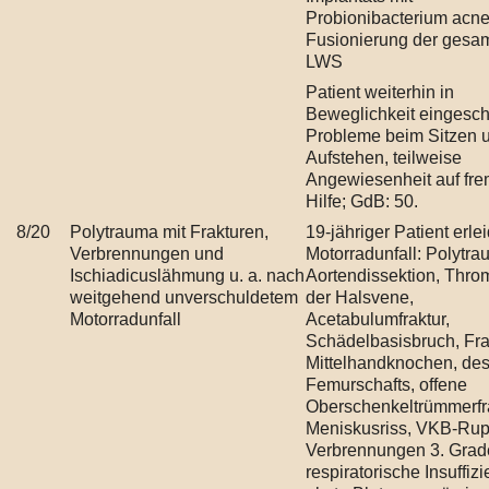
Probionibacterium acne
Fusionierung der gesa
LWS
Patient weiterhin in
Beweglichkeit eingesch
Probleme beim Sitzen 
Aufstehen, teilweise
Angewiesenheit auf fr
Hilfe; GdB: 50.
8/20
Polytrauma mit Frakturen,
19-jähriger Patient erlei
Verbrennungen und
Motorradunfall: Polytra
Ischiadicuslähmung u. a. nach
Aortendissektion, Thr
weitgehend unverschuldetem
der Halsvene,
Motorradunfall
Acetabulumfraktur,
Schädelbasisbruch, Fra
Mittelhandknochen, de
Femurschafts, offene
Oberschenkeltrümmerfra
Meniskusriss, VKB-Rupt
Verbrennungen 3. Grad
respiratorische Insuffizi