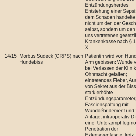
Entzündungsherdes
Entstehung einer Sepsi
dem Schaden handelte 
nicht um den der Gesch
selbst, sondern um den
uns vertretenen gesetzl
Krankenkasse nach § 
X
14/15
Morbus Sudeck (CRPS) nach
Patientin wird von Hund
Hundebiss
Arm gebissen; Wunde v
bei Verlassen der Klinik
Ohnmacht gefallen;
eintretendes Fieber, Au
von Sekret aus der Bisss
stark erhöhte
Entzündungsparameter,
Fascienspaltung mit
Wunddébridement und
Anlage; intraoperativ 
einer Unterarmphlegmo
Penetration der
Extensorenfascie; trotz