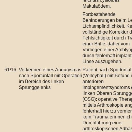
leichtes cystoides
Makulaödem.
Fortbestehende
Behinderungen beim L
Lichtempfindlichkeit. K
vollständige Korrektur d
Fehlsichtigkeit durch T
einer Brille, daher vom
Vorliegen einer Amblyo
durch fehlerhaft implant
Linse auszugehen.
61/16
Verkennen eines Aneurysmas
Patient nach Sportunfal
nach Sportunfall mit Operation
(Volleyball) mit Befund 
im Bereich des linken
anterioren
Sprunggelenks
Impingementsyndroms 
linken Oberen Sprungg
(OSG); operative Thera
mittels Arthroskopie an
fehlerhaft hierzu vermer
kein Trauma erinnerlich
Durchführung einer
arthroskopischen Adhäs