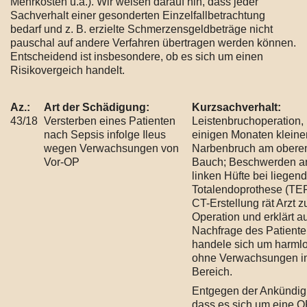
Mehrkosten u.a.). Wir weisen darauf hin, dass jeder
Sachverhalt einer gesonderten Einzelfallbetrachtung
bedarf und z. B. erzielte Schmerzensgeldbeträge nicht
pauschal auf andere Verfahren übertragen werden können.
Entscheidend ist insbesondere, ob es sich um einen
Risikovergeich handelt.
Az.:
Art der Schädigung:
Kurzsachverhalt:
43/18
Versterben eines Patienten
Leistenbruchoperation,
nach Sepsis infolge Ileus
einigen Monaten kleine
wegen Verwachsungen von
Narbenbruch am obere
Vor-OP
Bauch; Beschwerden a
linken Hüfte bei liegend
Totalendoprothese (TEP
CT-Erstellung rät Arzt z
Operation und erklärt au
Nachfrage des Patiente
handele sich um harml
ohne Verwachsungen i
Bereich.
Entgegen der Ankündig
dass es sich um eine O