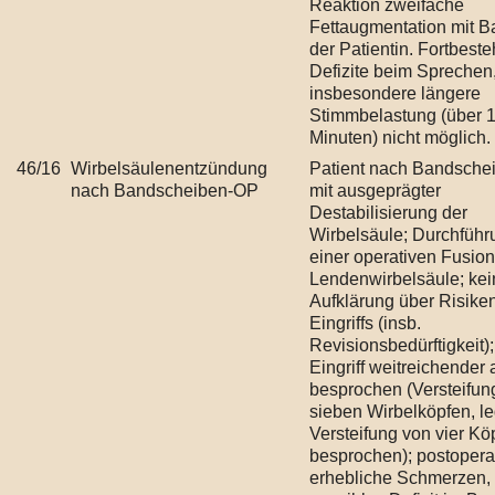
Reaktion zweifache
Fettaugmentation mit B
der Patientin. Fortbest
Defizite beim Sprechen
insbesondere längere
Stimmbelastung (über 
Minuten) nicht möglich.
46/16
Wirbelsäulenentzündung
Patient nach Bandsche
nach Bandscheiben-OP
mit ausgeprägter
Destabilisierung der
Wirbelsäule; Durchführ
einer operativen Fusion
Lendenwirbelsäule; kei
Aufklärung über Risike
Eingriffs (insb.
Revisionsbedürftigkeit)
Eingriff weitreichender 
besprochen (Versteifun
sieben Wirbelköpfen, le
Versteifung von vier Kö
besprochen); postopera
erhebliche Schmerzen,