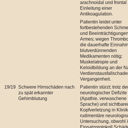
arachnoidal und frontal 
Einleitung einer
Antikoagulation.
Patientin leidet unter
fortbestehenden Schme
und Beeinträchtigunge
Armes; wegen Thrombos
die dauerhafte Einnah
blutverdünnenden
Medikamenten nötig;
Muskelatropie und
Keloidbildung an der N
Verdienstausfallschade
Vergangenheit.
19/19
Schwere Hirnschäden nach
Patientin stürzt; trotz de
zu spät erkannter
neurologischer Defizite
Gehirnblutung
(Apathie, verwaschene
Sprache) und sichtbare
Kopfverletzung in Klinik
rudimentäre neurologis
Untersuchung, obwohl 
Einsatzprotokoll Schäde