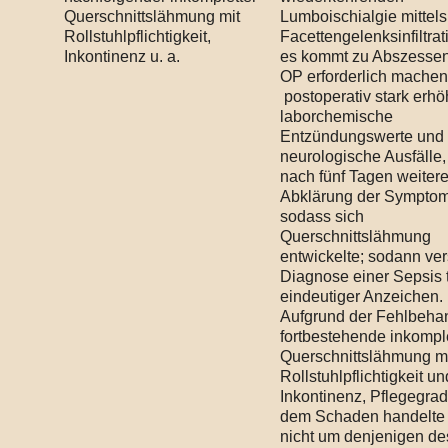
Querschnittslähmung mit
Lumboischialgie mittels
Rollstuhlpflichtigkeit,
Facettengelenksinfiltrat
Inkontinenz u. a.
es kommt zu Abszessen
OP erforderlich machen
postoperativ stark erhö
laborchemische
Entzündungswerte und
neurologische Ausfälle, 
nach fünf Tagen weiter
Abklärung der Symptom
sodass sich
Querschnittslähmung
entwickelte; sodann ver
Diagnose einer Sepsis t
eindeutiger Anzeichen.
Aufgrund der Fehlbeha
fortbestehende inkompl
Querschnittslähmung m
Rollstuhlpflichtigkeit un
Inkontinenz, Pflegegrad
dem Schaden handelte 
nicht um denjenigen de