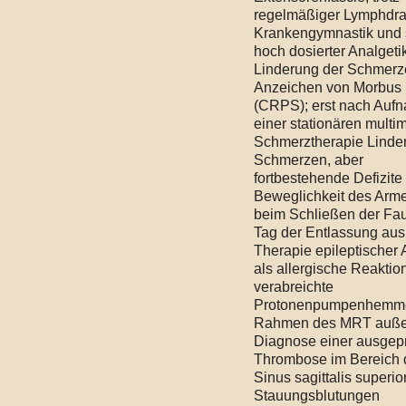
regelmäßiger Lymphdra
Krankengymnastik und 
hoch dosierter Analgeti
Linderung der Schmerz
Anzeichen von Morbus
(CRPS); erst nach Auf
einer stationären multi
Schmerztherapie Linde
Schmerzen, aber
fortbestehende Defizite 
Beweglichkeit des Arm
beim Schließen der Fau
Tag der Entlassung aus
Therapie epileptischer A
als allergische Reaktio
verabreichte
Protonenpumpenhemme
Rahmen des MRT auß
Diagnose einer ausgep
Thrombose im Bereich 
Sinus sagittalis superio
Stauungsblutungen