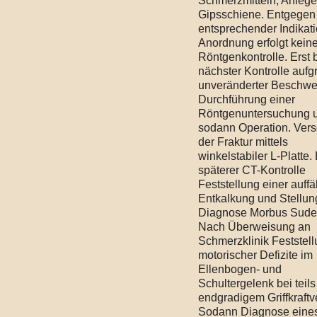
Schmerzmitteln, Anlege
Gipsschiene. Entgegen
entsprechender Indikat
Anordnung erfolgt kein
Röntgenkontrolle. Erst 
nächster Kontrolle aufg
unveränderter Beschw
Durchführung einer
Röntgenuntersuchung 
sodann Operation. Ver
der Fraktur mittels
winkelstabiler L-Platte.
späterer CT-Kontrolle
Feststellung einer auffä
Entkalkung und Stellun
Diagnose Morbus Sude
Nach Überweisung an
Schmerzklinik Feststel
motorischer Defizite im
Ellenbogen- und
Schultergelenk bei teils
endgradigem Griffkraftve
Sodann Diagnose ein