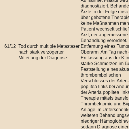
Aufnahme, Fraktur wird
diagnostiziert. Behand
Ärzte in der Folge unsi
über gebotene Therapie,
keine Maßnahmen mehr
Patient wechselt schlie
Arzt, der angemessene
Behandlung verordnet.
61/12
Tod durch multiple Metastasen
Entfernung eines Tumo
nach stark verzögerter
Oberarm. Am Tag nach 
Mitteilung der Diagnose
Entlassung aus der Klin
starke Schmerzen im Be
Feststellung eines akut
thrombembolischen
Verschlusses der Arteri
poplitea links bei Aneu
der Arteria poplitea link
Therapie mittels transf
Thrombektomie und By
Anlage im Unterschenke
weiteren Behandlungsv
niedriger Hämoglobinw
sodann Diagnose einer