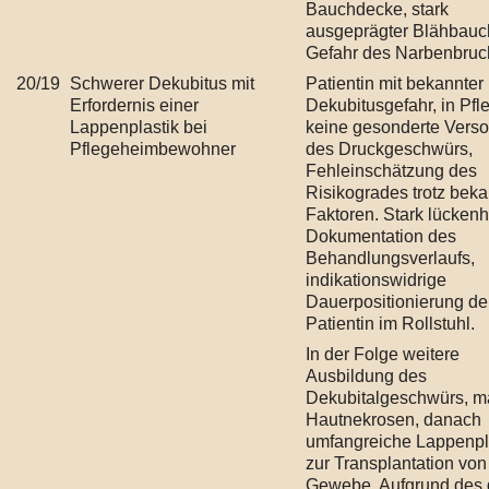
Bauchdecke, stark
ausgeprägter Blähbauc
Gefahr des Narbenbruc
20/19
Schwerer Dekubitus mit
Patientin mit bekannter
Erfordernis einer
Dekubitusgefahr, in Pf
Lappenplastik bei
keine gesonderte Vers
Pflegeheimbewohner
des Druckgeschwürs,
Fehleinschätzung des
Risikogrades trotz beka
Faktoren. Stark lückenh
Dokumentation des
Behandlungsverlaufs,
indikationswidrige
Dauerpositionierung de
Patientin im Rollstuhl.
In der Folge weitere
Ausbildung des
Dekubitalgeschwürs, m
Hautnekrosen, danach
umfangreiche Lappenpl
zur Transplantation von
Gewebe. Aufgrund des