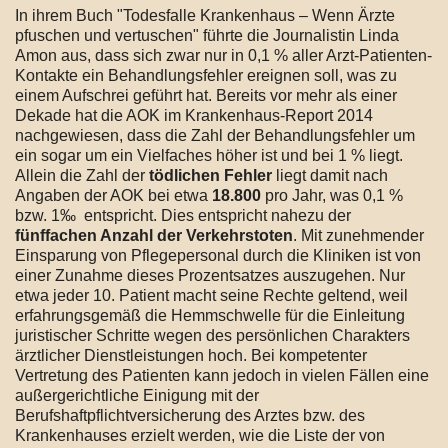
In ihrem Buch "Todesfalle Krankenhaus – Wenn Ärzte
pfuschen und vertuschen" führte die Journalistin Linda
Amon aus, dass sich zwar nur in 0,1 % aller Arzt-Patienten-
Kontakte ein Behandlungsfehler ereignen soll, was zu
einem Aufschrei geführt hat. Bereits vor mehr als einer
Dekade hat die AOK im Krankenhaus-Report 2014
nachgewiesen, dass die Zahl der Behandlungsfehler um
ein sogar um ein Vielfaches höher ist und bei 1 % liegt.
Allein die Zahl der
tödlichen Fehler
liegt damit nach
Angaben der AOK bei etwa
18.800
pro Jahr, was 0,1 %
bzw. 1‰ entspricht. Dies entspricht nahezu der
fünffachen Anzahl der Verkehrstoten
. Mit zunehmender
Einsparung von Pflegepersonal durch die Kliniken ist von
einer Zunahme dieses Prozentsatzes auszugehen. Nur
etwa jeder 10. Patient macht seine Rechte geltend, weil
erfahrungsgemäß die Hemmschwelle für die Einleitung
juristischer Schritte wegen des persönlichen Charakters
ärztlicher Dienstleistungen hoch. Bei kompetenter
Vertretung des Patienten kann jedoch in vielen Fällen eine
außergerichtliche Einigung mit der
Berufshaftpflichtversicherung des Arztes bzw. des
Krankenhauses erzielt werden, wie die Liste der von