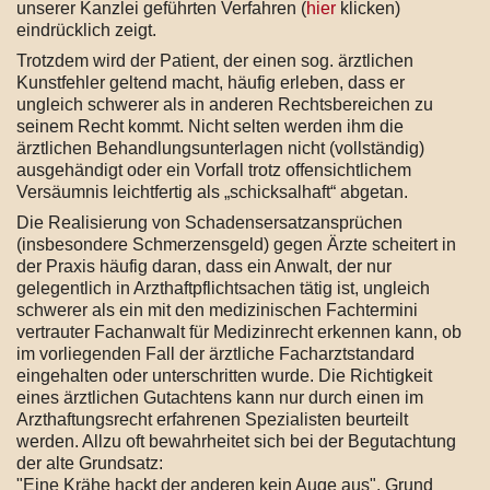
unserer Kanzlei geführten Verfahren (
hier
klicken)
eindrücklich zeigt.
Trotzdem wird der Patient, der einen sog. ärztlichen
Kunstfehler geltend macht, häufig erleben, dass er
ungleich schwerer als in anderen Rechtsbereichen zu
seinem Recht kommt. Nicht selten werden ihm die
ärztlichen Behandlungsunterlagen nicht (vollständig)
ausgehändigt oder ein Vorfall trotz offensichtlichem
Versäumnis leichtfertig als „schicksalhaft“ abgetan.
Die Realisierung von Schadensersatzansprüchen
(insbesondere Schmerzensgeld) gegen Ärzte scheitert in
der Praxis häufig daran, dass ein Anwalt, der nur
gelegentlich in Arzthaftpflichtsachen tätig ist, ungleich
schwerer als ein mit den medizinischen Fachtermini
vertrauter Fachanwalt für Medizinrecht erkennen kann, ob
im vorliegenden Fall der ärztliche Facharztstandard
eingehalten oder unterschritten wurde. Die Richtigkeit
eines ärztlichen Gutachtens kann nur durch einen im
Arzthaftungsrecht erfahrenen Spezialisten beurteilt
werden. Allzu oft bewahrheitet sich bei der Begutachtung
der alte Grundsatz:
"Eine Krähe hackt der anderen kein Auge aus". Grund